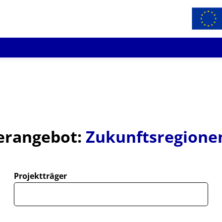
erangebot:
Zukunftsregione
Projektträger