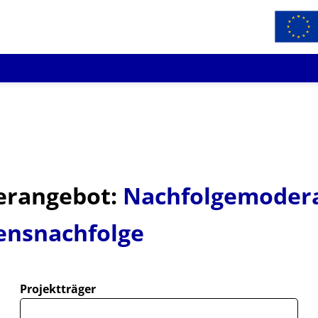
erangebot:
Nachfolgemodera
ensnachfolge
Projektträger