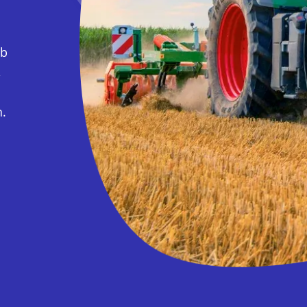
ob
,
n.