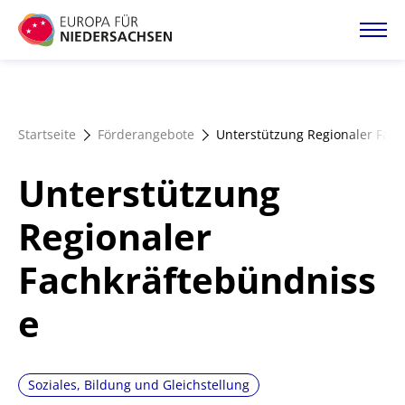
Direkt
zum
Inhalt
Startseite
Startseite
Förderangebote
Unterstützung Regionaler Fac
Projektatlas
Unterstützung
Förderangebote
Regionaler
Fachkräftebündniss
Magazin
e
Soziales, Bildung und Gleichstellung