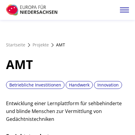
Direkt
zum
Inhalt
Startseite
Startseite
Projekte
AMT
Projektatlas
AMT
Förderangebote
Betriebliche Investitionen
Handwerk
Innovation
Magazin
Entwicklung einer Lernplattform für sehbehinderte
und blinde Menschen zur Vermittlung von
Gedächtnistechniken