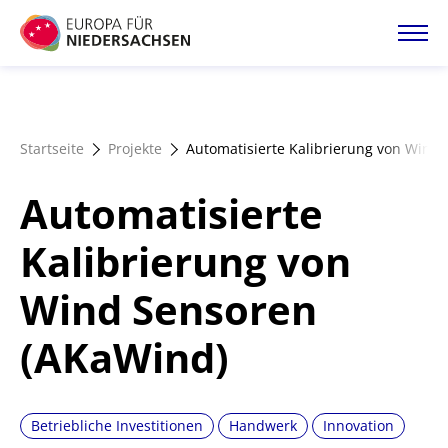
Direkt
zum
Inhalt
Startseite
Startseite
Projekte
Automatisierte Kalibrierung von Wind
Projektatlas
Automatisierte
Förderangebote
Kalibrierung von
Wind Sensoren
Magazin
(AKaWind)
Betriebliche Investitionen
Handwerk
Innovation