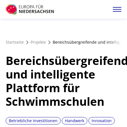
Direkt
zum
Inhalt
Startseite
Startseite
Projekte
Bereichsübergreifende und intelligen
Projektatlas
Bereichsübergreifen
Förderangebote
und intelligente
Plattform für
Magazin
Schwimmschulen
Betriebliche Investitionen
Handwerk
Innovation