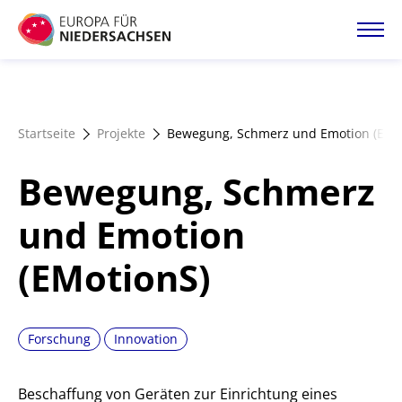
Direkt
zum
Inhalt
Startseite
Startseite
Projekte
Bewegung, Schmerz und Emotion (EMo
Projektatlas
Bewegung, Schmerz
Förderangebote
und Emotion
(EMotionS)
Magazin
Forschung
Innovation
Beschaffung von Geräten zur Einrichtung eines