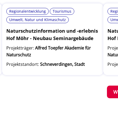
Regionalentwicklung
Tourismus
Reg
Umwelt, Natur und Klimaschutz
Umw
Naturschutzinformation und -erlebnis
Natu
Hof Möhr - Neubau Seminargebäude
Hof
Projektträger:
Alfred Toepfer Akademie für
Proje
Naturschutz
Natu
Projektstandort:
Schneverdingen, Stadt
Proje
W