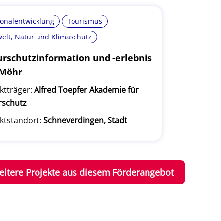
ionalentwicklung
Tourismus
elt, Natur und Klimaschutz
rschutzinformation und -erlebnis
 Möhr
ktträger:
Alfred Toepfer Akademie für
rschutz
ktstandort:
Schneverdingen, Stadt
eitere Projekte aus diesem Förderangebot