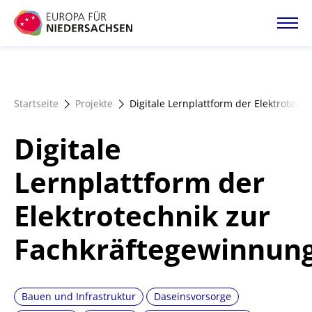
Direkt
zum
Inhalt
Startseite
Startseite
Projekte
Digitale Lernplattform der Elektrotec
Projektatlas
Digitale
Förderangebote
Lernplattform der
Elektrotechnik zur
Magazin
Fachkräftegewinnun
Bauen und Infrastruktur
Daseinsvorsorge