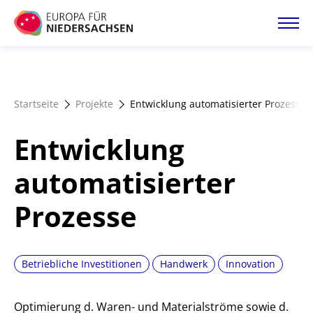
Direkt
zum
Inhalt
Startseite
Startseite
Projekte
Entwicklung automatisierter Prozesse
Projektatlas
Entwicklung
Förderangebote
automatisierter
Prozesse
Magazin
Betriebliche Investitionen
Handwerk
Innovation
Optimierung d. Waren- und Materialströme sowie d.