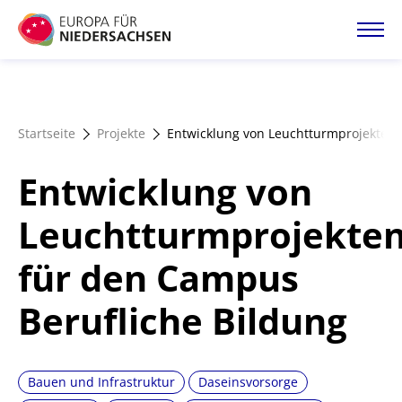
Direkt
zum
Inhalt
Startseite
Startseite
Projekte
Entwicklung von Leuchtturmprojekten 
Projektatlas
Entwicklung von
Förderangebote
Leuchtturmprojekte
für den Campus
Magazin
Berufliche Bildung
Bauen und Infrastruktur
Daseinsvorsorge