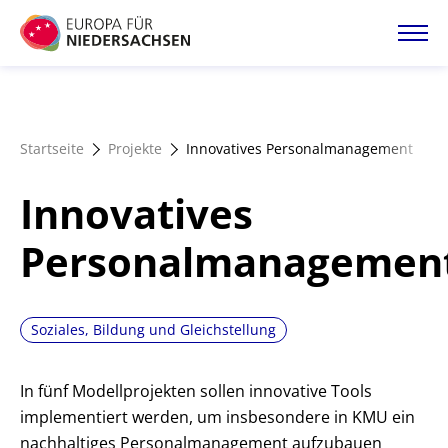
Direkt
zum
Inhalt
Startseite
Startseite
Projekte
Innovatives Personalmanagement
Projektatlas
Innovatives
Förderangebote
Personalmanagemen
Magazin
Soziales, Bildung und Gleichstellung
In fünf Modellprojekten sollen innovative Tools
implementiert werden, um insbesondere in KMU ein
nachhaltiges Personalmanagement aufzubauen