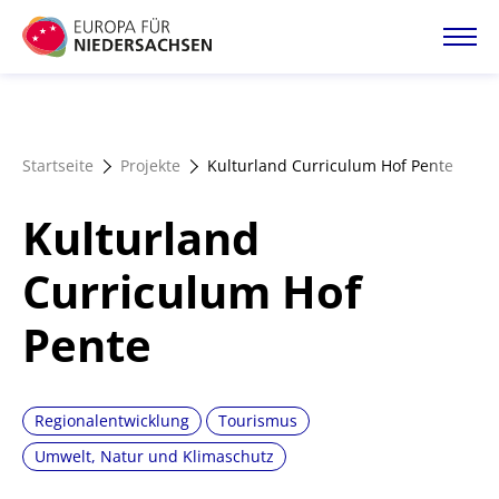
Direkt
zum
Inhalt
Startseite
Startseite
Projekte
Kulturland Curriculum Hof Pente
Projektatlas
Kulturland
Förderangebote
Curriculum Hof
Pente
Magazin
Regionalentwicklung
Tourismus
Umwelt, Natur und Klimaschutz