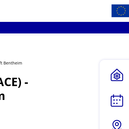
aft Bentheim
CE) -
m