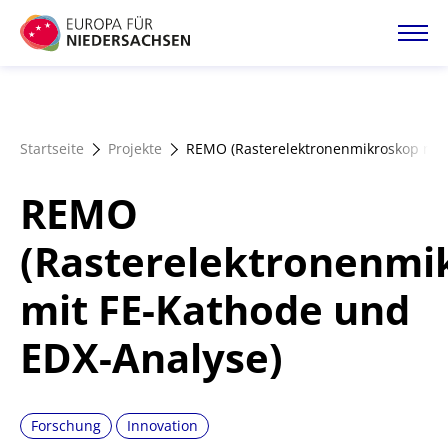
Direkt
zum
Inhalt
Startseite
Startseite
Projekte
REMO (Rasterelektronenmikroskop mit
Projektatlas
REMO
Förderangebote
(Rasterelektronenmi
mit FE-Kathode und
Magazin
EDX-Analyse)
Forschung
Innovation