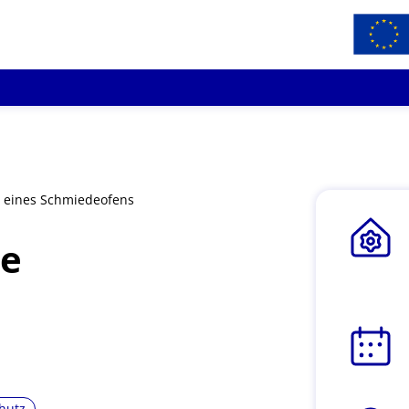
g eines Schmiedeofens
te
hutz