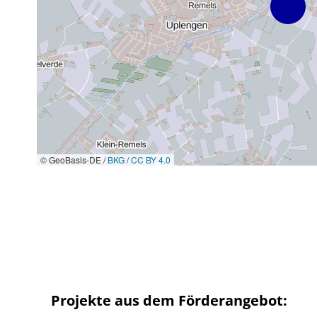
© GeoBasis-DE /
BKG
/
CC BY 4.0
Projekte aus dem Förderangebot: