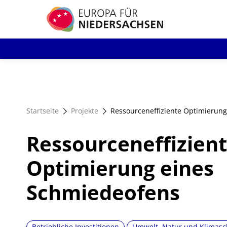
Direkt
zum
Inhalt
Startseite
Projekte
Ressourceneffiziente Optimierun
Ressourceneffizien
Optimierung eines
Schmiedeofens
Betriebliche Investitionen
Umwelt, Natur und Klimasc