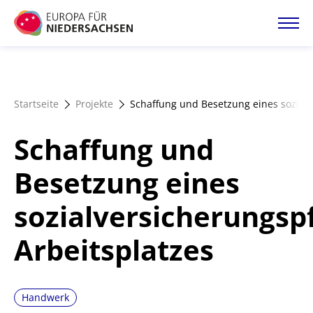
Direkt
zum
Inhalt
Startseite
Startseite
Projekte
Schaffung und Besetzung eines sozialv
Projektatlas
Schaffung und
Förderangebote
Besetzung eines
sozialversicherungspf
Magazin
Arbeitsplatzes
Handwerk