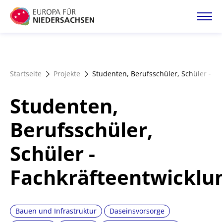
Direkt
zum
Inhalt
Startseite
Startseite
Projekte
Studenten, Berufsschüler, Schüler - F
Projektatlas
Studenten,
Förderangebote
Berufsschüler,
Schüler -
Magazin
Fachkräfteentwicklu
Bauen und Infrastruktur
Daseinsvorsorge