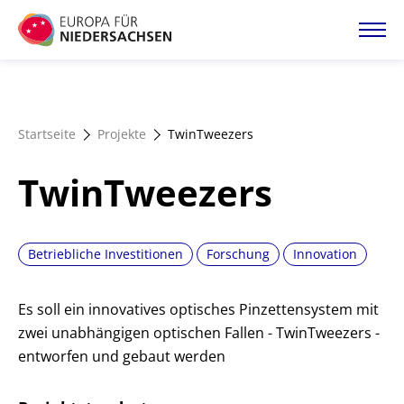
Direkt
zum
Inhalt
Startseite
Startseite
Projekte
TwinTweezers
Projektatlas
TwinTweezers
Förderangebote
Betriebliche Investitionen
Forschung
Innovation
Magazin
Es soll ein innovatives optisches Pinzettensystem mit
zwei unabhängigen optischen Fallen - TwinTweezers -
entworfen und gebaut werden