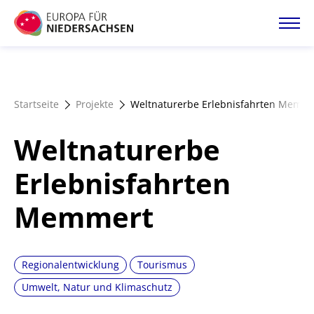
Direkt
zum
Inhalt
Startseite
Startseite
Projekte
Weltnaturerbe Erlebnisfahrten Memm
Projektatlas
Weltnaturerbe
Förderangebote
Erlebnisfahrten
Memmert
Magazin
Regionalentwicklung
Tourismus
Umwelt, Natur und Klimaschutz