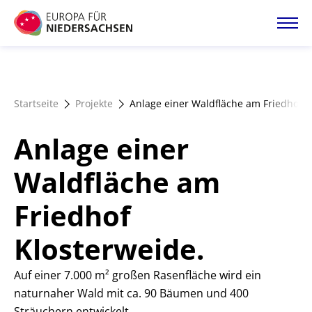
Direkt
zum
Inhalt
Startseite
Startseite
Projekte
Anlage einer Waldfläche am Friedhof K
Projektatlas
Anlage einer
Förderangebote
Waldfläche am
Friedhof
Magazin
Klosterweide.
Auf einer 7.000 m² großen Rasenfläche wird ein
naturnaher Wald mit ca. 90 Bäumen und 400
Sträuchern entwickelt