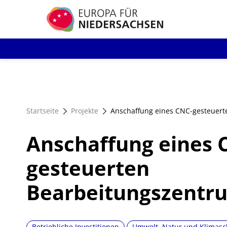
Direkt
zum
Inhalt
Startseite
Projekte
Anschaffung eines CNC-gesteuer
Anschaffung eines 
gesteuerten
Bearbeitungszentr
Betriebliche Investitionen
Umwelt, Natur und Klimasc