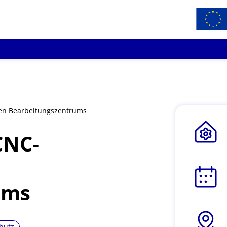
ten Bearbeitungszentrums
CNC-
ums
hutz