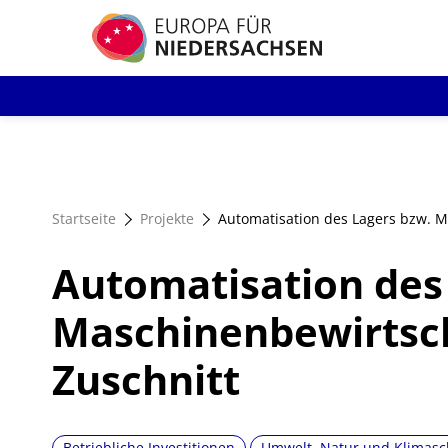
Direkt
zum
Inhalt
Startseite
Projekte
Automatisation des Lagers bzw. 
Automatisation des
Maschinenbewirtsc
Zuschnitt
Betriebliche Investitionen
Umwelt, Natur und Klimasc