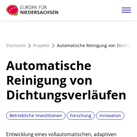
Direkt
zum
Inhalt
Startseite
Startseite
Projekte
Automatische Reinigung von Dichtung
Projektatlas
Automatische
Förderangebote
Reinigung von
Dichtungsverläufen
Magazin
Betriebliche Investitionen
Forschung
Innovation
Entwicklung eines vollautomatischen, adaptiven