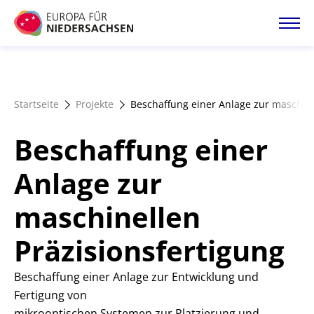
Direkt
zum
Inhalt
Startseite
Startseite
Projekte
Beschaffung einer Anlage zur maschine
Projektatlas
Beschaffung einer
Förderangebote
Anlage zur
maschinellen
Magazin
Präzisionsfertigung
Beschaffung einer Anlage zur Entwicklung und
Fertigung von
mikrooptischen Systemen zur Platzierung und