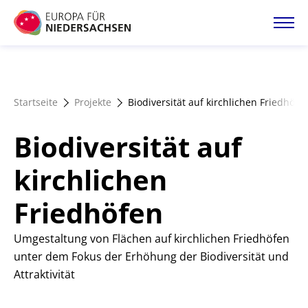
Direkt
zum
Inhalt
Startseite
Startseite
Projekte
Biodiversität auf kirchlichen Friedhöfe
Projektatlas
Biodiversität auf
Förderangebote
kirchlichen
Friedhöfen
Magazin
Umgestaltung von Flächen auf kirchlichen Friedhöfen
unter dem Fokus der Erhöhung der Biodiversität und
Attraktivität