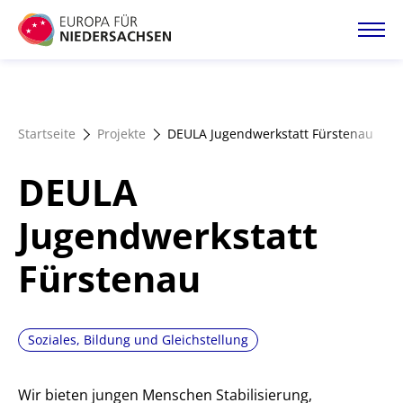
Direkt
zum
Inhalt
Startseite
Startseite
Projekte
DEULA Jugendwerkstatt Fürstenau
Projektatlas
DEULA
Förderangebote
Jugendwerkstatt
Fürstenau
Magazin
Soziales, Bildung und Gleichstellung
Wir bieten jungen Menschen Stabilisierung,