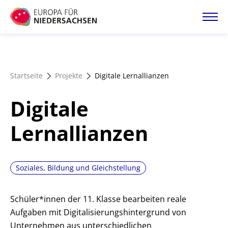
Direkt
zum
Inhalt
Startseite
Startseite
Projekte
Digitale Lernallianzen
Projektatlas
Digitale
Förderangebote
Lernallianzen
Magazin
Soziales, Bildung und Gleichstellung
Schüler*innen der 11. Klasse bearbeiten reale
Aufgaben mit Digitalisierungshintergrund von
Unternehmen aus unterschiedlichen