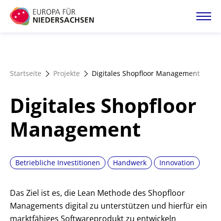
Direkt
zum
Inhalt
Startseite
Startseite
Projekte
Digitales Shopfloor Management
Projektatlas
Digitales Shopfloor
Förderangebote
Management
Magazin
Betriebliche Investitionen
Handwerk
Innovation
Das Ziel ist es, die Lean Methode des Shopfloor
Managements digital zu unterstützen und hierfür ein
marktfähiges Softwareprodukt zu entwickeln