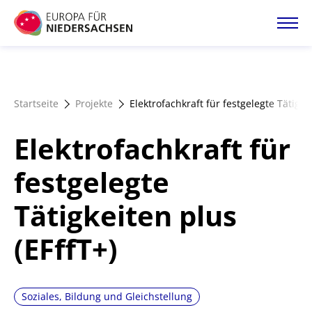
Direkt
zum
Inhalt
Startseite
Startseite
Projekte
Elektrofachkraft für festgelegte Tätigke
Projektatlas
Elektrofachkraft für
Förderangebote
festgelegte
Tätigkeiten plus
Magazin
(EFffT+)
Soziales, Bildung und Gleichstellung