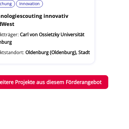
schung
Innovation
nologiescouting innovativ
dWest
ktträger:
Carl von Ossietzky Universität
nburg
ktstandort:
Oldenburg (Oldenburg), Stadt
eitere Projekte aus diesem Förderangebot