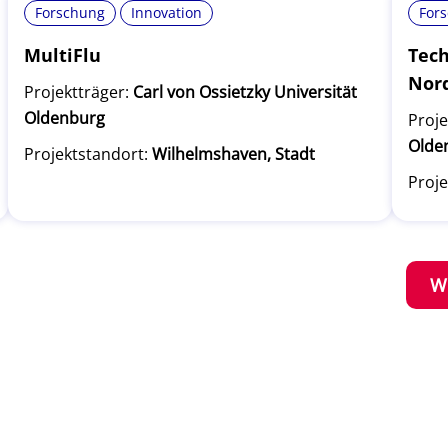
Forschung
Innovation
For
MultiFlu
Tech
Nor
Projektträger:
Carl von Ossietzky Universität
Oldenburg
Proje
Olde
Projektstandort:
Wilhelmshaven, Stadt
Proje
W