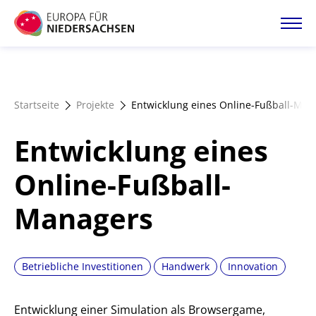
Direkt
zum
Inhalt
Startseite
Startseite
Projekte
Entwicklung eines Online-Fußball-Man
Projektatlas
Entwicklung eines
Förderangebote
Online-Fußball-
Managers
Magazin
Betriebliche Investitionen
Handwerk
Innovation
Entwicklung einer Simulation als Browsergame,