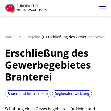
Direkt
zum
Inhalt
Startseite
Startseite
Projekte
Erschließung des Gewerbegebietes Bra
Projektatlas
Erschließung des
Förderangebote
Gewerbegebietes
Branterei
Magazin
Bauen und Infrastruktur
Regionalentwicklung
Schaffung eines Gewerbegebietes für kleine und