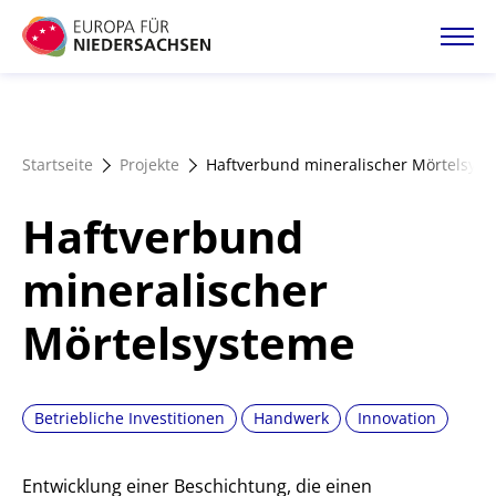
Direkt
zum
Inhalt
Startseite
Startseite
Projekte
Haftverbund mineralischer Mörtelsys
Projektatlas
Haftverbund
Förderangebote
mineralischer
Mörtelsysteme
Magazin
Betriebliche Investitionen
Handwerk
Innovation
Entwicklung einer Beschichtung, die einen