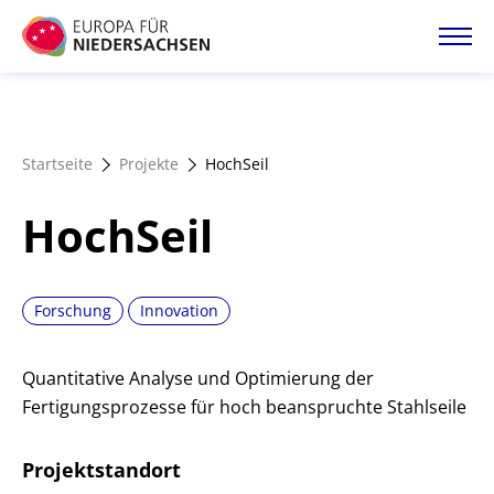
Direkt
zum
Inhalt
Startseite
Startseite
Projekte
HochSeil
Projektatlas
HochSeil
Förderangebote
Forschung
Innovation
Magazin
Quantitative Analyse und Optimierung der
Fertigungsprozesse für hoch beanspruchte Stahlseile
Projektstandort