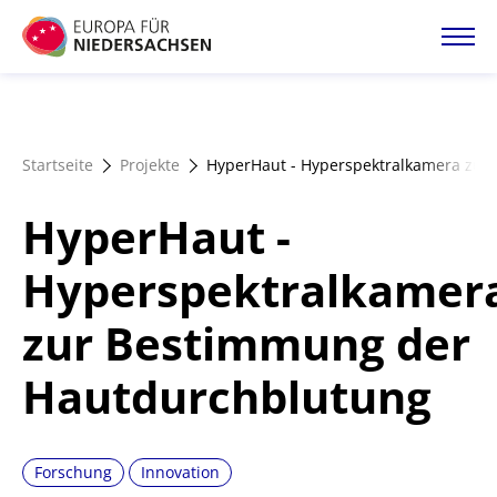
Direkt
zum
Inhalt
Startseite
Startseite
Projekte
HyperHaut - Hyperspektralkamera zur
Projektatlas
HyperHaut -
Förderangebote
Hyperspektralkamer
zur Bestimmung der
Magazin
Hautdurchblutung
Forschung
Innovation