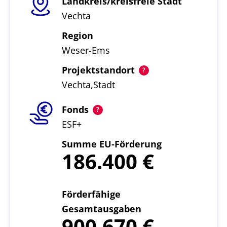
Landkreis/kreisfreie Stadt
Vechta
Region
Weser-Ems
Projektstandort
Vechta,Stadt
Fonds
ESF+
Summe EU-Förderung
186.400
Förderfähige
Gesamtausgaben
900.670