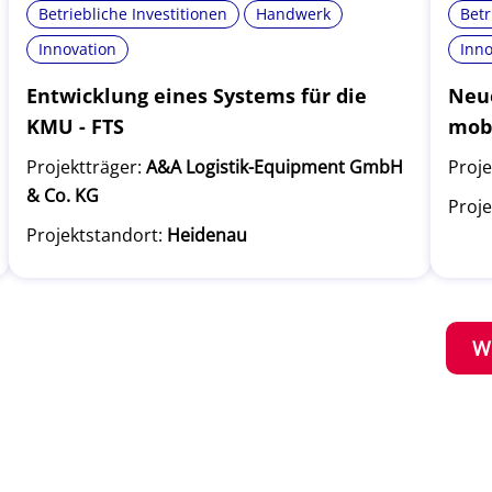
Betriebliche Investitionen
Handwerk
Betr
Innovation
Inno
Entwicklung eines Systems für die
Neue
KMU - FTS
mob
Projektträger:
A&A Logistik-Equipment GmbH
Proje
& Co. KG
Proje
Projektstandort:
Heidenau
W