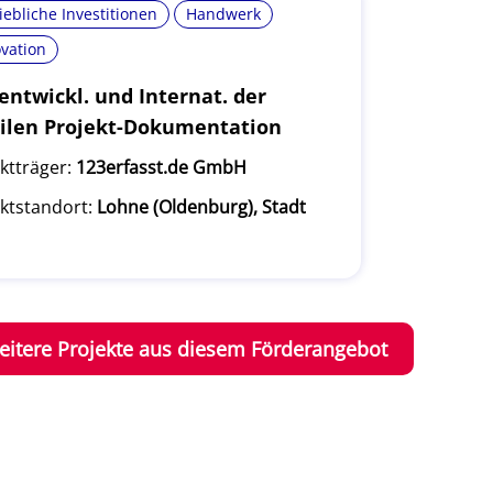
iebliche Investitionen
Handwerk
vation
ntwickl. und Internat. der
ilen Projekt-Dokumentation
ktträger:
123erfasst.de GmbH
ktstandort:
Lohne (Oldenburg), Stadt
eitere Projekte aus diesem Förderangebot