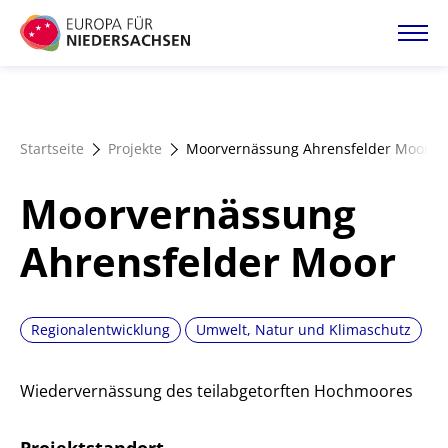
Direkt
zum
Inhalt
Startseite
Startseite
Projekte
Moorvernässung Ahrensfelder Moor
Projektatlas
Moorvernässung
Förderangebote
Ahrensfelder Moor
Magazin
Regionalentwicklung
Umwelt, Natur und Klimaschutz
Wiedervernässung des teilabgetorften Hochmoores