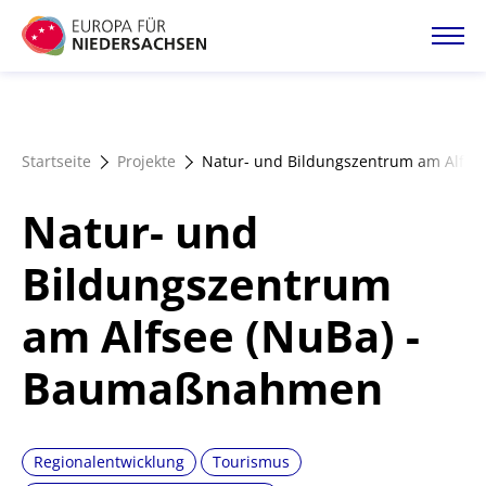
Direkt
zum
Inhalt
Startseite
Startseite
Projekte
Natur- und Bildungszentrum am Alfs
Projektatlas
Natur- und
Förderangebote
Bildungszentrum
am Alfsee (NuBa) -
Magazin
Baumaßnahmen
Regionalentwicklung
Tourismus