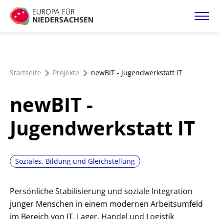
Direkt
zum
Inhalt
Startseite
Startseite
Projekte
newBIT - Jugendwerkstatt IT
Projektatlas
newBIT -
Förderangebote
Jugendwerkstatt IT
Magazin
Soziales, Bildung und Gleichstellung
Persönliche Stabilisierung und soziale Integration
junger Menschen in einem modernen Arbeitsumfeld
im Bereich von IT, Lager, Handel und Logistik