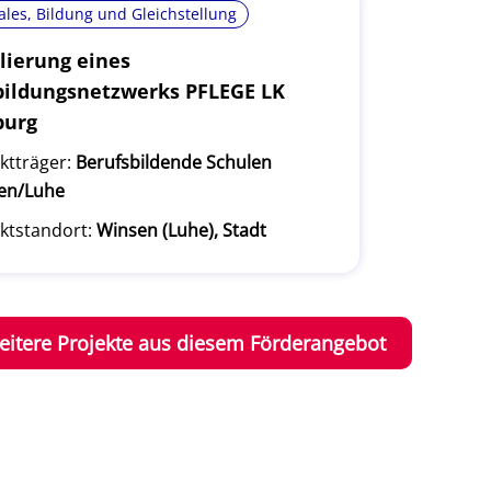
ales, Bildung und Gleichstellung
lierung eines
ildungsnetzwerks PFLEGE LK
burg
ktträger:
Berufsbildende Schulen
en/Luhe
ktstandort:
Winsen (Luhe), Stadt
eitere Projekte aus diesem Förderangebot