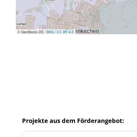
© GeoBasis-DE /
BKG
/
CC BY 4.0
Projekte aus dem Förderangebot: