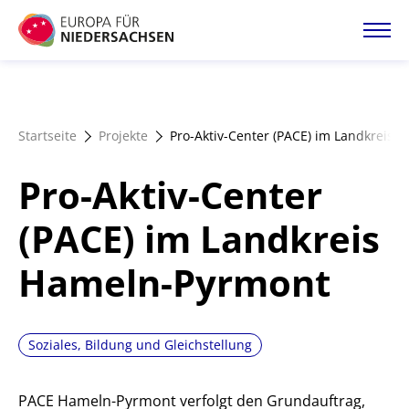
Direkt
zum
Inhalt
Startseite
Startseite
Projekte
Pro-Aktiv-Center (PACE) im Landkreis
Projektatlas
Pro-Aktiv-Center
Förderangebote
(PACE) im Landkreis
Hameln-Pyrmont
Magazin
Soziales, Bildung und Gleichstellung
PACE Hameln-Pyrmont verfolgt den Grundauftrag,