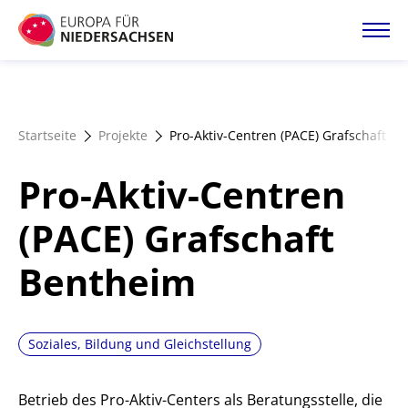
Direkt
zum
Inhalt
Startseite
Startseite
Projekte
Pro-Aktiv-Centren (PACE) Grafschaft B
Projektatlas
Pro-Aktiv-Centren
Förderangebote
(PACE) Grafschaft
Bentheim
Magazin
Soziales, Bildung und Gleichstellung
Betrieb des Pro-Aktiv-Centers als Beratungsstelle, die