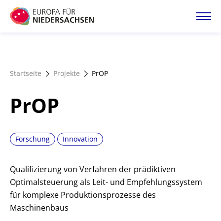
Direkt
zum
Inhalt
Startseite
Startseite
Projekte
PrOP
Projektatlas
PrOP
Förderangebote
Forschung
Innovation
Magazin
Qualifizierung von Verfahren der prädiktiven
Optimalsteuerung als Leit- und Empfehlungssystem
für komplexe Produktionsprozesse des
Maschinenbaus