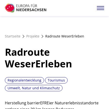
Direkt
zum
Inhalt
Startseite
Startseite
Projekte
Radroute WeserErleben
Projektatlas
Radroute
Förderangebote
WeserErleben
Magazin
Regionalentwicklung
Tourismus
Umwelt, Natur und Klimaschutz
Herstellung barrierEFREier Naturerlebnisstandorte