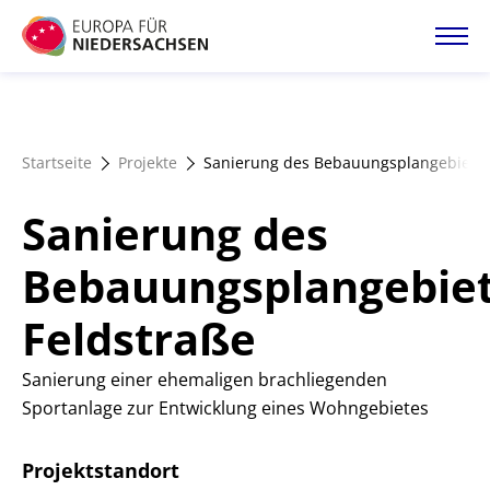
Direkt
zum
Inhalt
Startseite
Startseite
Projekte
Sanierung des Bebauungsplangebiets 
Projektatlas
Sanierung des
Förderangebote
Bebauungsplangebie
Feldstraße
Magazin
Sanierung einer ehemaligen brachliegenden
Sportanlage zur Entwicklung eines Wohngebietes
Projektstandort