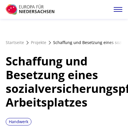
Direkt
zum
Inhalt
Startseite
Startseite
Projekte
Schaffung und Besetzung eines sozialv
Projektatlas
Schaffung und
Förderangebote
Besetzung eines
sozialversicherungspf
Magazin
Arbeitsplatzes
Handwerk