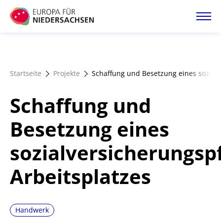
Direkt
zum
Inhalt
Startseite
Startseite
Projekte
Schaffung und Besetzung eines sozialv
Projektatlas
Schaffung und
Förderangebote
Besetzung eines
sozialversicherungspf
Magazin
Arbeitsplatzes
Handwerk