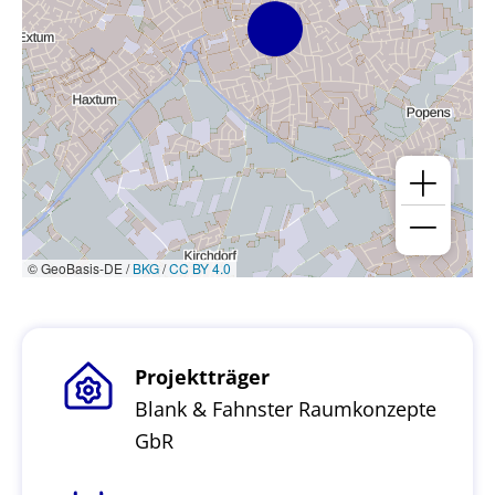
© GeoBasis-DE /
BKG
/
CC BY 4.0
Projektträger
Blank & Fahnster Raumkonzepte
GbR